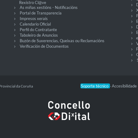
Rexistro Cl@ve
D
As miñas xestións - Notificacións
X
Portal de Transparencia
P
Impresos xerais
Calendario Oficial
Perfil do Contratante
Taboleiro de Anuncios
Buzón de Suxerencias, Queixas ou Reclamacións
V
Verificación de Documentos
O
Soporte técnico
Accesibilidade
Provincial da Coruña
-