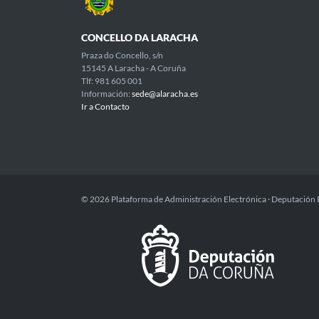
CONCELLO DA LARACHA
Praza do Concello, s/n
15145 A Laracha - A Coruña
Tlf: 981 605 001
Información:
sede@alaracha.es
Ir a Contacto
© 2026 Plataforma de Administración Electrónica · Deputación 