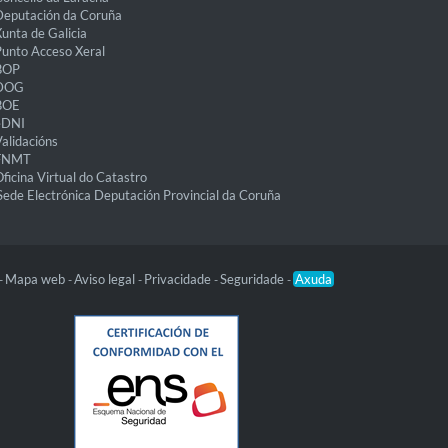
eputación da Coruña
unta de Galicia
unto Acceso Xeral
BOP
DOG
BOE
eDNI
alidacións
FNMT
ficina Virtual do Catastro
Sede Electrónica Deputación Provincial da Coruña
Mapa web
Aviso legal
Privacidade
Seguridade
Axuda
-
-
-
-
-