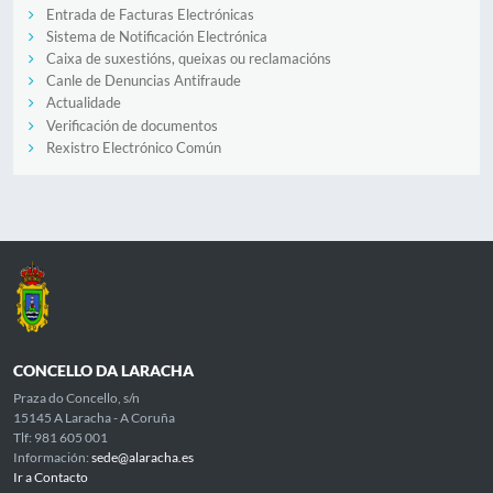
Entrada de Facturas Electrónicas
Sistema de Notificación Electrónica
Caixa de suxestións, queixas ou reclamacións
Canle de Denuncias Antifraude
Actualidade
Verificación de documentos
Rexistro Electrónico Común
CONCELLO DA LARACHA
Praza do Concello, s/n
15145 A Laracha - A Coruña
Tlf: 981 605 001
Información:
sede@alaracha.es
Ir a Contacto