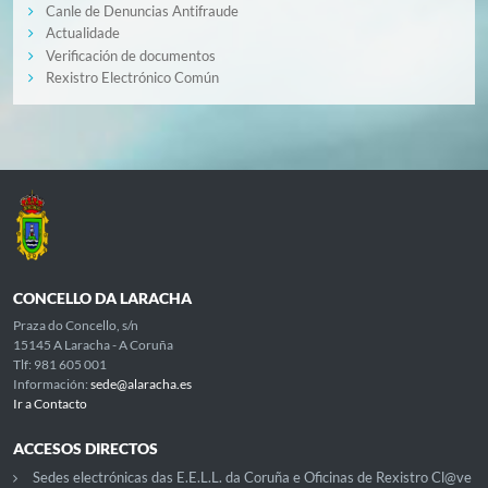
Canle de Denuncias Antifraude
Actualidade
Verificación de documentos
Rexistro Electrónico Común
CONCELLO DA LARACHA
Praza do Concello, s/n
15145 A Laracha - A Coruña
Tlf: 981 605 001
Información:
sede@alaracha.es
Ir a Contacto
ACCESOS DIRECTOS
Sedes electrónicas das E.E.L.L. da Coruña e Oficinas de Rexistro Cl@ve