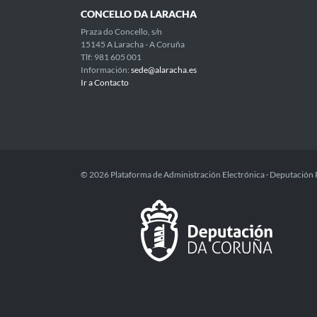
CONCELLO DA LARACHA
Praza do Concello, s/n
15145 A Laracha - A Coruña
Tlf: 981 605 001
Información:
sede@alaracha.es
Ir a Contacto
© 2026 Plataforma de Administración Electrónica · Deputación 