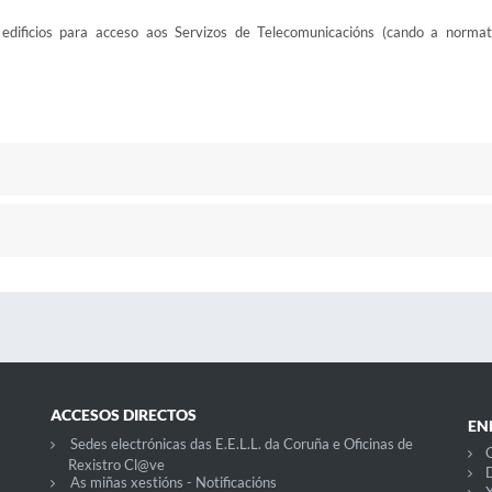
edificios para acceso aos Servizos de Telecomunicacións (cando a normat
ACCESOS DIRECTOS
EN
Sedes electrónicas das E.E.L.L. da Coruña e Oficinas de
C
Rexistro Cl@ve
D
As miñas xestións - Notificacións
X