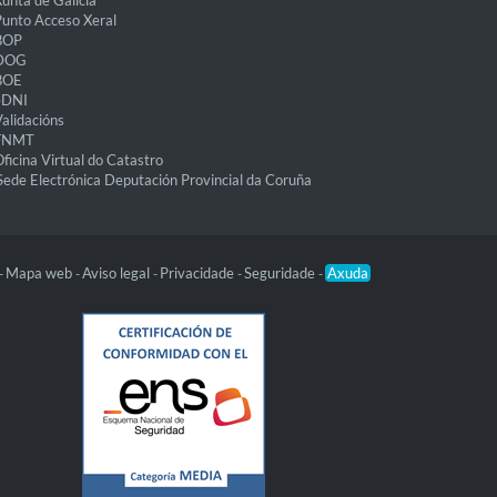
unto Acceso Xeral
BOP
DOG
BOE
eDNI
alidacións
FNMT
ficina Virtual do Catastro
Sede Electrónica Deputación Provincial da Coruña
Mapa web
Aviso legal
Privacidade
Seguridade
Axuda
-
-
-
-
-