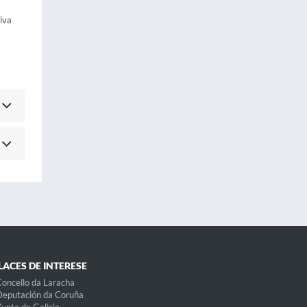
iva
LACES DE INTERESE
oncello da Laracha
eputación da Coruña
unta de Galicia