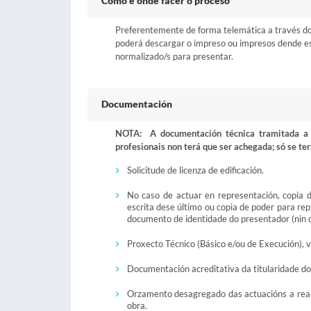
Como e onde facer o proceso
Preferentemente de forma telemática a través do b
poderá descargar o impreso ou impresos dende esta
normalizado/s para presentar.
Documentación
NOTA: A documentación técnica tramitada a t
profesionais non terá que ser achegada; só se ter
Solicitude de licenza de edificación.
No caso de actuar en representación, copia 
escrita dese último ou copia de poder para re
documento de identidade do presentador (nin do
Proxecto Técnico (Básico e/ou de Execución), 
Documentación acreditativa da titularidade do 
Orzamento desagregado das actuacións a realiz
obra.