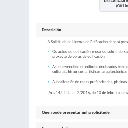
DESCARGAR I
(off Li
Descrición
A Solicitude de Licenza de Edificación deberá pre
Os actos de edificación e uso do solo e do su
proxecto de obras de edificación.
As intervencións en edificios declarados bens d
culturais, históricos, artísticos, arquitectónicos
A localización de casas prefabricadas, piscinas
(Art. 142.2 da Lei 2/2016, do 10 de febreiro, do s
Quen pode presentar unha solicitude