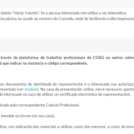
otón "Iniciar trámite". Se a persoa interesada non utiliza a vía telemática,
 páxina ou acudir ao rexistro do Concello, onde lle facilitarán o dito impreso/
ravés da plataforma de traballos profesionais do COAG ou outros colex
á que indicar na instancia o código correspondente.
dos documentos de identidade do representante e o interesado coa autorizac
presentalo (ver
modelo
). No caso de presentación online, non é necesario aporta
 interesado no caso de utilizar un certificado electrónico de representación).
visado polo correspondente Colexio Profesional.
inmoble ou terreo (no seu caso).
ar, con indicación dos materiais a utilizar, custo dos mesmos, e custo da man