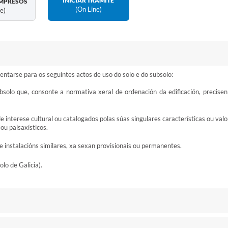
INICIAR TRÁMITE
MPRESOS
(on Line)
ne)
sentarse para os seguintes actos de uso do solo e do subsolo:
bsolo que, consonte a normativa xeral de ordenación da edificación, precisen
e interese cultural ou catalogados polas súas singulares características ou val
 ou paisaxísticos.
 e instalacións similares, xa sexan provisionais ou permanentes.
olo de Galicia).