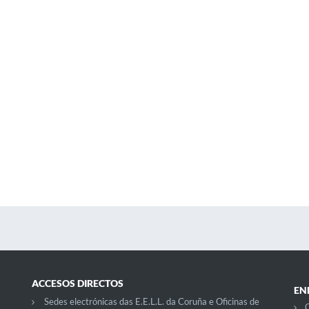
ACCESOS DIRECTOS
EN
Sedes electrónicas das E.E.L.L. da Coruña e Oficinas de
C