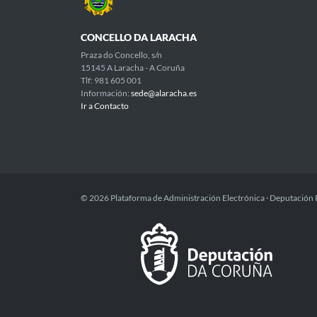
CONCELLO DA LARACHA
Praza do Concello, s/n
15145 A Laracha - A Coruña
Tlf: 981 605 001
Información:
sede@alaracha.es
Ir a Contacto
© 2026 Plataforma de Administración Electrónica · Deputación 