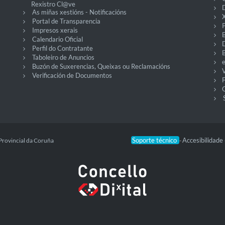
Rexistro Cl@ve
D
As miñas xestións - Notificacións
X
Portal de Transparencia
P
Impresos xerais
Calendario Oficial
Perfil do Contratante
Taboleiro de Anuncios
Buzón de Suxerencias, Queixas ou Reclamacións
V
Verificación de Documentos
O
Soporte técnico
Accesibilidade
Provincial da Coruña
-