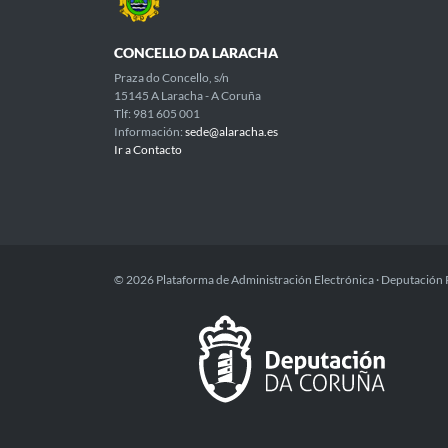
CONCELLO DA LARACHA
Praza do Concello, s/n
15145 A Laracha - A Coruña
Tlf: 981 605 001
Información:
sede@alaracha.es
Ir a Contacto
© 2026 Plataforma de Administración Electrónica · Deputación 