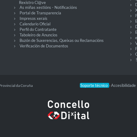
Rexistro Cl@ve
D
As miñas xestións - Notificacións
X
Portal de Transparencia
P
Impresos xerais
Calendario Oficial
Perfil do Contratante
Taboleiro de Anuncios
Buzón de Suxerencias, Queixas ou Reclamacións
V
Verificación de Documentos
O
Soporte técnico
Accesibilidade
Provincial da Coruña
-