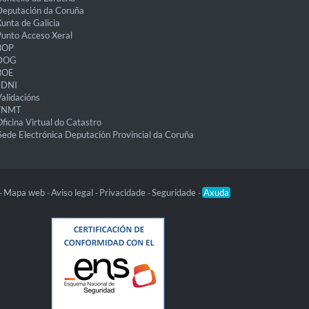
eputación da Coruña
unta de Galicia
unto Acceso Xeral
BOP
DOG
BOE
eDNI
alidacións
FNMT
ficina Virtual do Catastro
Sede Electrónica Deputación Provincial da Coruña
Mapa web
Aviso legal
Privacidade
Seguridade
Axuda
-
-
-
-
-