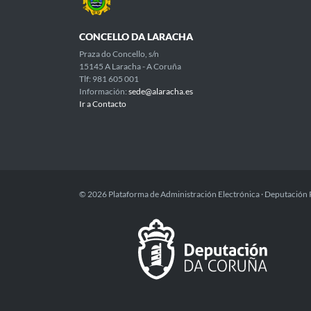
CONCELLO DA LARACHA
Praza do Concello, s/n
15145 A Laracha - A Coruña
Tlf: 981 605 001
Información:
sede@alaracha.es
Ir a Contacto
© 2026 Plataforma de Administración Electrónica · Deputación 