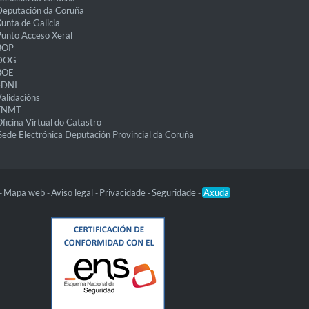
eputación da Coruña
unta de Galicia
unto Acceso Xeral
BOP
DOG
BOE
eDNI
alidacións
FNMT
ficina Virtual do Catastro
Sede Electrónica Deputación Provincial da Coruña
Mapa web
Aviso legal
Privacidade
Seguridade
Axuda
-
-
-
-
-