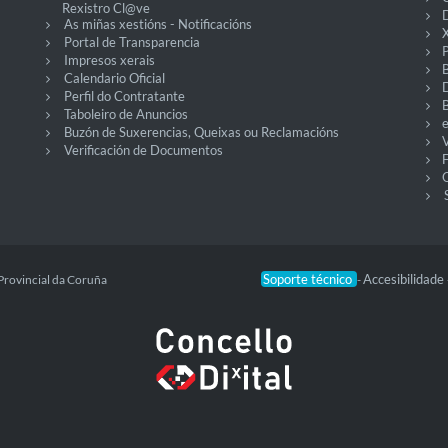
Rexistro Cl@ve
D
As miñas xestións - Notificacións
X
Portal de Transparencia
P
Impresos xerais
Calendario Oficial
Perfil do Contratante
Taboleiro de Anuncios
Buzón de Suxerencias, Queixas ou Reclamacións
V
Verificación de Documentos
O
Soporte técnico
Accesibilidade
Provincial da Coruña
-