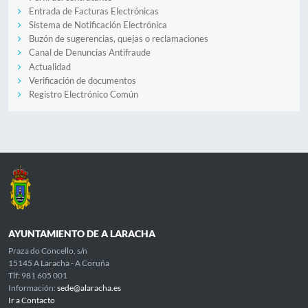
Entrada de Facturas Electrónicas
Sistema de Notificación Electrónica
Buzón de sugerencias, quejas o reclamaciones
Canal de Denuncias Antifraude
Actualidad
Verificación de documentos
Registro Electrónico Común
AYUNTAMIENTO DE A LARACHA
Praza do Concello, s/n
15145 A Laracha - A Coruña
Tlf: 981 605 001
Información:
sede@alaracha.es
Ir a Contacto