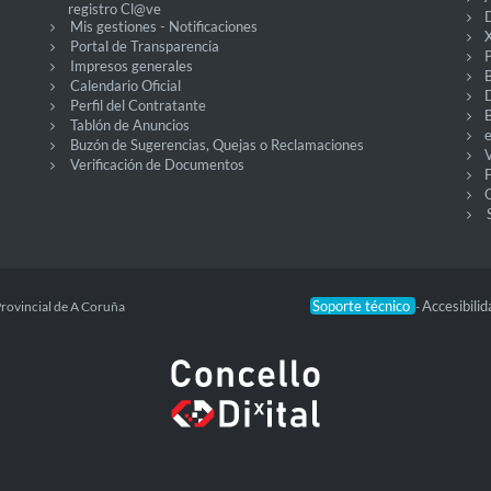
registro Cl@ve
D
Mis gestiones - Notificaciones
X
Portal de Transparencia
P
Impresos generales
Calendario Oficial
Perfil del Contratante
Tablón de Anuncios
Buzón de Sugerencias, Quejas o Reclamaciones
V
Verificación de Documentos
O
Soporte técnico
Accesibili
Provincial de A Coruña
-