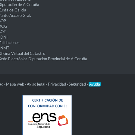
iputación de A Coruña
unta de Galicia
unto Acceso Gral.
BOP
DOG
BOE
eDNI
alidaciones
FNMT
ficina Virtual del Catastro
Sede Electrónica Diputación Provincial de A Coruña
dad
Mapa web
Aviso legal
Privacidad
Seguridad
Ayuda
-
-
-
-
-