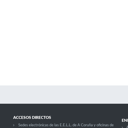
ACCESOS DIRECTOS
EN
Sedes electrónicas de las E.E.L.L. de A Coruña y oficinas de
A