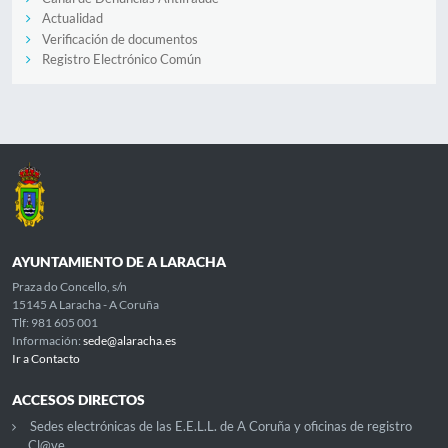
Actualidad
Verificación de documentos
Registro Electrónico Común
AYUNTAMIENTO DE A LARACHA
Praza do Concello, s/n
15145 A Laracha - A Coruña
Tlf: 981 605 001
Información:
sede@alaracha.es
Ir a Contacto
ACCESOS DIRECTOS
Sedes electrónicas de las E.E.L.L. de A Coruña y oficinas de registro
Cl@ve